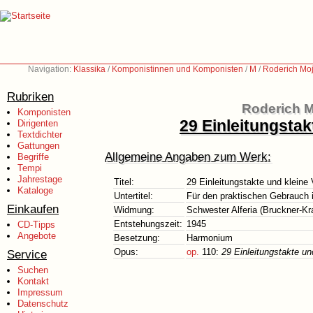
Navigation:
Klassika
/
Komponistinnen und Komponisten
/
M
/
Roderich Moj
Rubriken
Roderich M
Komponisten
29 Einleitungstak
Dirigenten
Textdichter
Gattungen
Allgemeine Angaben zum Werk:
Begriffe
Tempi
Jahrestage
Titel:
29 Einleitungstakte und kleine
Kataloge
Untertitel:
Für den praktischen Gebrauch 
Einkaufen
Widmung:
Schwester Alferia (Bruckner-K
Entstehungszeit:
1945
CD-Tipps
Angebote
Besetzung:
Harmonium
Opus:
op.
110:
29 Einleitungstakte un
Service
Suchen
Kontakt
Impressum
Datenschutz