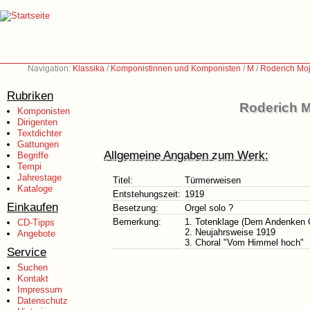
Navigation:
Klassika
/
Komponistinnen und Komponisten
/
M
/
Roderich Moj
Rubriken
Roderich M
Komponisten
Dirigenten
Textdichter
Gattungen
Allgemeine Angaben zum Werk:
Begriffe
Tempi
Jahrestage
Titel:
Türmerweisen
Kataloge
Entstehungszeit:
1919
Einkaufen
Besetzung:
Orgel solo ?
Bemerkung:
1. Totenklage (Dem Andenken 
CD-Tipps
2. Neujahrsweise 1919
Angebote
3. Choral "Vom Himmel hoch"
Service
Suchen
Kontakt
Impressum
Datenschutz