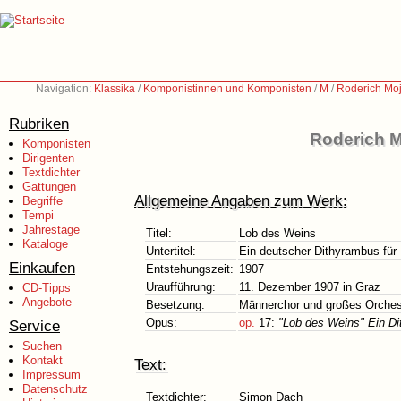
Navigation:
Klassika
/
Komponistinnen und Komponisten
/
M
/
Roderich Moj
Rubriken
Roderich M
Komponisten
Dirigenten
Textdichter
Gattungen
Allgemeine Angaben zum Werk:
Begriffe
Tempi
Jahrestage
Titel:
Lob des Weins
Kataloge
Untertitel:
Ein deutscher Dithyrambus für
Einkaufen
Entstehungszeit:
1907
Uraufführung:
11. Dezember 1907 in Graz
CD-Tipps
Angebote
Besetzung:
Männerchor und großes Orches
Opus:
op.
17:
"Lob des Weins" Ein D
Service
Suchen
Kontakt
Text:
Impressum
Datenschutz
Textdichter:
Simon Dach