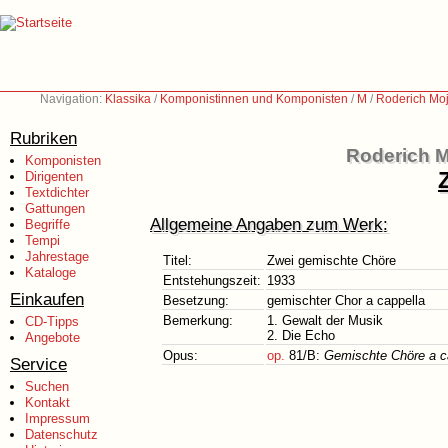
Navigation:
Klassika
/
Komponistinnen und Komponisten
/
M
/
Roderich Moj
Rubriken
Roderich M
Komponisten
Dirigenten
Textdichter
Gattungen
Allgemeine Angaben zum Werk:
Begriffe
Tempi
Jahrestage
Titel:
Zwei gemischte Chöre
Kataloge
Entstehungszeit:
1933
Einkaufen
Besetzung:
gemischter Chor a cappella
Bemerkung:
1. Gewalt der Musik
CD-Tipps
2. Die Echo
Angebote
Opus:
op.
81/B:
Gemischte Chöre a c
Service
Suchen
Kontakt
Impressum
Datenschutz