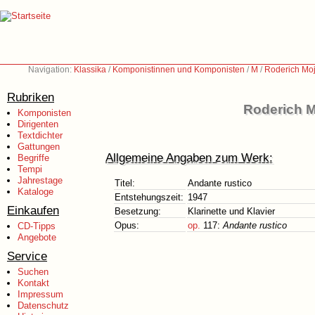
Navigation:
Klassika
/
Komponistinnen und Komponisten
/
M
/
Roderich Moj
Rubriken
Roderich M
Komponisten
Dirigenten
Textdichter
Gattungen
Allgemeine Angaben zum Werk:
Begriffe
Tempi
Jahrestage
Titel:
Andante rustico
Kataloge
Entstehungszeit:
1947
Einkaufen
Besetzung:
Klarinette und Klavier
Opus:
op.
117:
Andante rustico
CD-Tipps
Angebote
Service
Suchen
Kontakt
Impressum
Datenschutz