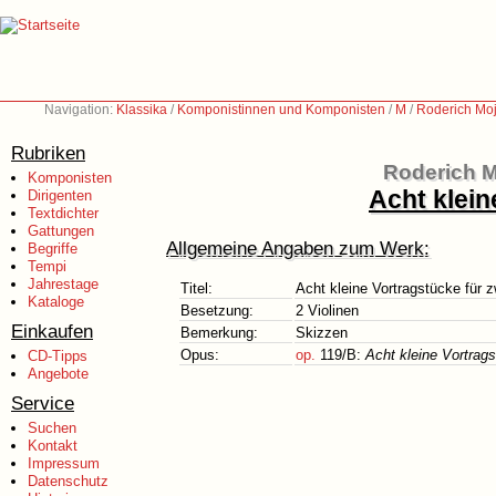
Navigation:
Klassika
/
Komponistinnen und Komponisten
/
M
/
Roderich Moj
Rubriken
Roderich M
Komponisten
Acht klein
Dirigenten
Textdichter
Gattungen
Allgemeine Angaben zum Werk:
Begriffe
Tempi
Jahrestage
Titel:
Acht kleine Vortragstücke für 
Kataloge
Besetzung:
2 Violinen
Einkaufen
Bemerkung:
Skizzen
Opus:
op.
119/B:
Acht kleine Vortrag
CD-Tipps
Angebote
Service
Suchen
Kontakt
Impressum
Datenschutz