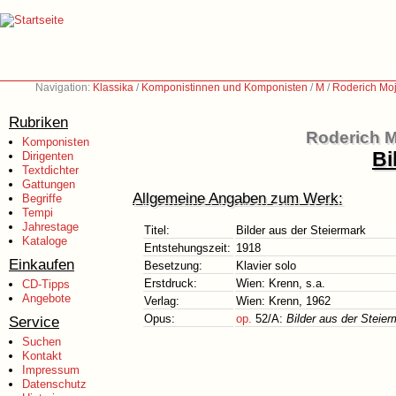
Navigation:
Klassika
/
Komponistinnen und Komponisten
/
M
/
Roderich Moj
Rubriken
Roderich M
Komponisten
Bi
Dirigenten
Textdichter
Gattungen
Allgemeine Angaben zum Werk:
Begriffe
Tempi
Jahrestage
Titel:
Bilder aus der Steiermark
Kataloge
Entstehungszeit:
1918
Einkaufen
Besetzung:
Klavier solo
Erstdruck:
Wien: Krenn, s.a.
CD-Tipps
Angebote
Verlag:
Wien: Krenn, 1962
Opus:
op.
52/A:
Bilder aus der Steier
Service
Suchen
Kontakt
Impressum
Datenschutz