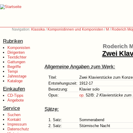
Navigation:
Klassika
/
Komponistinnen und Komponisten
/
M
/
Roderich Moj
Rubriken
Roderich M
Komponisten
Zwei Kla
Dirigenten
Textdichter
Gattungen
Allgemeine Angaben zum Werk:
Begriffe
Tempi
Jahrestage
Titel:
Zwei Klavierstücke zum Konzer
Kataloge
Entstehungszeit:
1912-17
Einkaufen
Besetzung:
Klavier solo
Opus:
op.
52/B:
2 Klavierstücke zum 
CD-Tipps
Angebote
Service
Sätze:
Suchen
Kontakt
1. Satz:
Sommerabend
Impressum
2. Satz:
Stürmische Nacht
Datenschutz