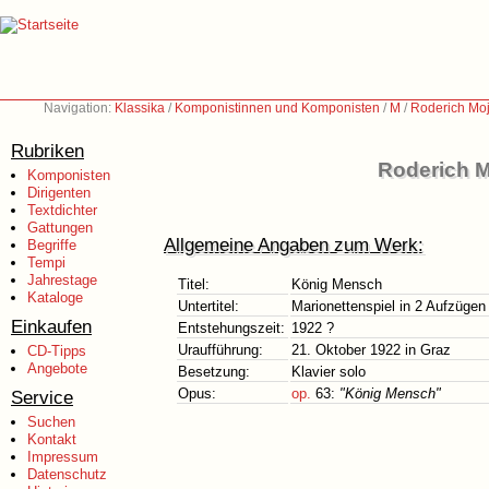
Navigation:
Klassika
/
Komponistinnen und Komponisten
/
M
/
Roderich Moj
Rubriken
Roderich M
Komponisten
Dirigenten
Textdichter
Gattungen
Allgemeine Angaben zum Werk:
Begriffe
Tempi
Jahrestage
Titel:
König Mensch
Kataloge
Untertitel:
Marionettenspiel in 2 Aufzügen 
Einkaufen
Entstehungszeit:
1922 ?
Uraufführung:
21. Oktober 1922 in Graz
CD-Tipps
Angebote
Besetzung:
Klavier solo
Opus:
op.
63:
"König Mensch"
Service
Suchen
Kontakt
Impressum
Datenschutz