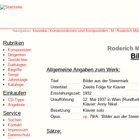
Navigation:
Klassika
/
Komponistinnen und Komponisten
/
M
/
Roderich Moj
Rubriken
Roderich M
Komponisten
Bi
Dirigenten
Textdichter
Gattungen
Allgemeine Angaben zum Werk:
Begriffe
Tempi
Jahrestage
Titel:
Bilder aus der Steiermark
Kataloge
Untertitel:
Zweite Folge für Klavier
Einkaufen
Entstehungszeit:
1932
Uraufführung:
12. Mai 1937 in Wien (Rundfun
CD-Tipps
Klavier: Anny Nikel
Angebote
Besetzung:
Klavier solo
Service
Opus:
op.
79/A:
"Bilder aus der Steie
Suchen
Kontakt
Impressum
Sätze:
Datenschutz