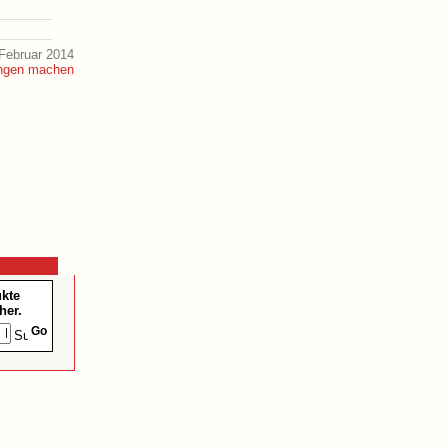
Februar 2014
ukte
her.
Go