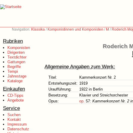
Navigation:
Klassika
/
Komponistinnen und Komponisten
/
M
/
Roderich Moj
Rubriken
Roderich M
Komponisten
Dirigenten
Textdichter
Gattungen
Allgemeine Angaben zum Werk:
Begriffe
Tempi
Jahrestage
Titel:
Kammerkonzert Nr. 2
Kataloge
Entstehungszeit:
1919
Einkaufen
Uraufführung:
1922 in Berlin
Besetzung:
Klavier und Streichorchester
CD-Tipps
Angebote
Opus:
op.
57:
Kammerkonzert Nr. 2 in
Service
Suchen
Kontakt
Impressum
Datenschutz