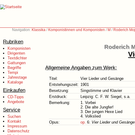
Navigation:
Klassika
/
Komponistinnen und Komponisten
/
M
/
Roderich Moj
Rubriken
Roderich M
Komponisten
V
Dirigenten
Textdichter
Gattungen
Allgemeine Angaben zum Werk:
Begriffe
Tempi
Jahrestage
Titel:
Vier Lieder und Gesänge
Kataloge
Entstehungszeit:
1901
Einkaufen
Besetzung:
Singstimme und Klavier
Erstdruck:
Leipzig: C. F. W. Siegel, s.a.
CD-Tipps
Angebote
Bemerkung:
1. Vorbei
2. Die alte Jungfer!
Service
3. Der jungen Hexe Lied
4. Volkslied
Suchen
Kontakt
Opus:
op.
6:
Vier Lieder und Gesänge
Impressum
Datenschutz