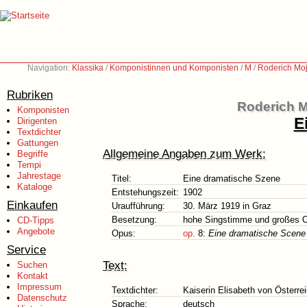
Navigation:
Klassika
/
Komponistinnen und Komponisten
/
M
/
Roderich Moj
Rubriken
Roderich M
Komponisten
E
Dirigenten
Textdichter
Gattungen
Allgemeine Angaben zum Werk:
Begriffe
Tempi
Jahrestage
Titel:
Eine dramatische Szene
Kataloge
Entstehungszeit:
1902
Einkaufen
Uraufführung:
30. März 1919 in Graz
Besetzung:
hohe Singstimme und großes O
CD-Tipps
Angebote
Opus:
op.
8:
Eine dramatische Scene
Service
Text:
Suchen
Kontakt
Impressum
Textdichter:
Kaiserin Elisabeth von Österre
Datenschutz
Sprache:
deutsch