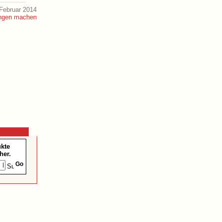
Februar 2014
ukte
her.
Go