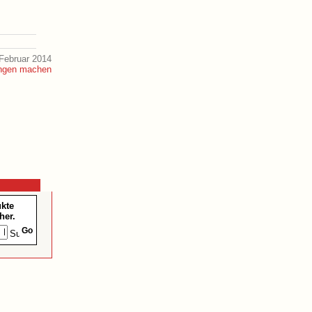
Februar 2014
ukte
her.
Go