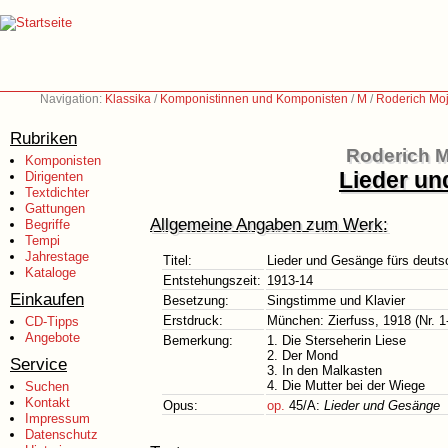
Navigation:
Klassika
/
Komponistinnen und Komponisten
/
M
/
Roderich Moj
Rubriken
Roderich M
Komponisten
Lieder un
Dirigenten
Textdichter
Gattungen
Allgemeine Angaben zum Werk:
Begriffe
Tempi
Jahrestage
Titel:
Lieder und Gesänge fürs deut
Kataloge
Entstehungszeit:
1913-14
Einkaufen
Besetzung:
Singstimme und Klavier
Erstdruck:
München: Zierfuss, 1918 (Nr. 1
CD-Tipps
Angebote
Bemerkung:
1. Die Sterseherin Liese
2. Der Mond
Service
3. In den Malkasten
4. Die Mutter bei der Wiege
Suchen
Kontakt
Opus:
op.
45/A:
Lieder und Gesänge
Impressum
Datenschutz