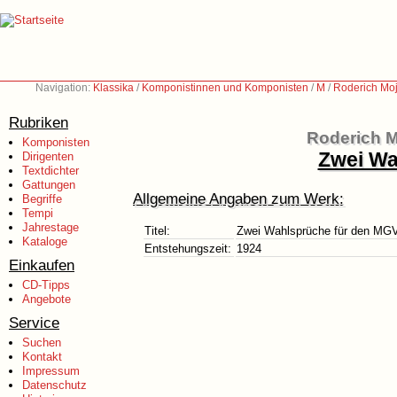
Navigation:
Klassika
/
Komponistinnen und Komponisten
/
M
/
Roderich Moj
Rubriken
Roderich M
Komponisten
Zwei Wa
Dirigenten
Textdichter
Gattungen
Allgemeine Angaben zum Werk:
Begriffe
Tempi
Jahrestage
Titel:
Zwei Wahlsprüche für den MG
Kataloge
Entstehungszeit:
1924
Einkaufen
CD-Tipps
Angebote
Service
Suchen
Kontakt
Impressum
Datenschutz