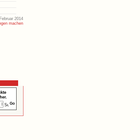
Februar 2014
ukte
her.
Go