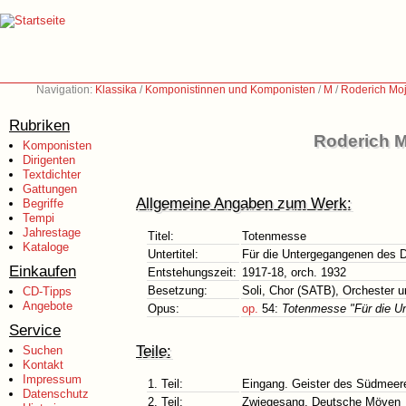
Navigation:
Klassika
/
Komponistinnen und Komponisten
/
M
/
Roderich Moj
Rubriken
Roderich M
Komponisten
Dirigenten
Textdichter
Gattungen
Allgemeine Angaben zum Werk:
Begriffe
Tempi
Jahrestage
Titel:
Totenmesse
Kataloge
Untertitel:
Für die Untergegangenen des
Einkaufen
Entstehungszeit:
1917-18, orch. 1932
Besetzung:
Soli, Chor (SATB), Orchester u
CD-Tipps
Angebote
Opus:
op.
54:
Totenmesse "Für die U
Service
Teile:
Suchen
Kontakt
Impressum
1. Teil:
Eingang. Geister des Südmeer
Datenschutz
2. Teil:
Zwiegesang. Deutsche Möven