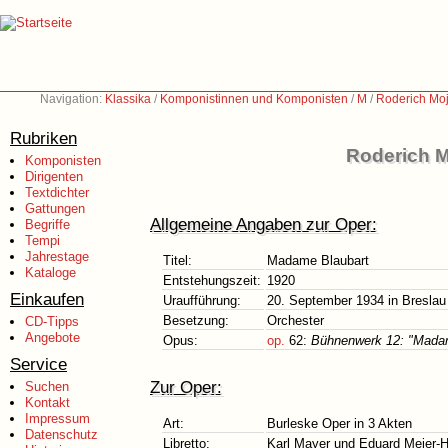
Navigation:
Klassika
/
Komponistinnen und Komponisten
/
M
/
Roderich Moj
Rubriken
Roderich M
Komponisten
Dirigenten
Textdichter
Gattungen
Allgemeine Angaben zur Oper:
Begriffe
Tempi
Jahrestage
Titel:
Madame Blaubart
Kataloge
Entstehungszeit:
1920
Einkaufen
Uraufführung:
20. September 1934 in Breslau 
Besetzung:
Orchester
CD-Tipps
Angebote
Opus:
op.
62:
Bühnenwerk 12: "Mada
Service
Zur Oper:
Suchen
Kontakt
Impressum
Art:
Burleske Oper in 3 Akten
Datenschutz
Libretto:
Karl Mayer und Eduard Meier-