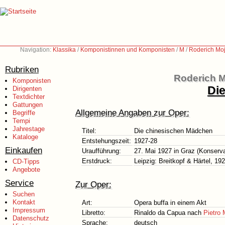
Navigation:
Klassika
/
Komponistinnen und Komponisten
/
M
/
Roderich Moj
Rubriken
Roderich M
Komponisten
Di
Dirigenten
Textdichter
Gattungen
Allgemeine Angaben zur Oper:
Begriffe
Tempi
Jahrestage
Titel:
Die chinesischen Mädchen
Kataloge
Entstehungszeit:
1927-28
Einkaufen
Uraufführung:
27. Mai 1927 in Graz (Konserv
Erstdruck:
Leipzig: Breitkopf & Härtel, 19
CD-Tipps
Angebote
Service
Zur Oper:
Suchen
Kontakt
Art:
Opera buffa in einem Akt
Impressum
Libretto:
Rinaldo da Capua nach
Pietro 
Datenschutz
Sprache:
deutsch