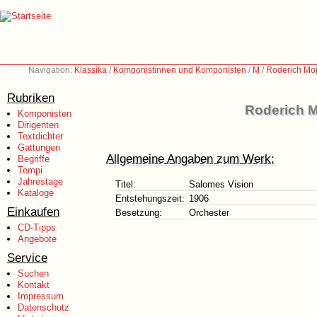
Navigation:
Klassika
/
Komponistinnen und Komponisten
/
M
/
Roderich Moj
Rubriken
Roderich M
Komponisten
Dirigenten
Textdichter
Gattungen
Allgemeine Angaben zum Werk:
Begriffe
Tempi
Jahrestage
Titel:
Salomes Vision
Kataloge
Entstehungszeit:
1906
Einkaufen
Besetzung:
Orchester
CD-Tipps
Angebote
Service
Suchen
Kontakt
Impressum
Datenschutz