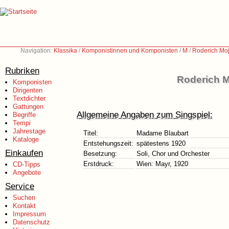
Navigation:
Klassika
/
Komponistinnen und Komponisten
/
M
/
Roderich Moj
Rubriken
Roderich M
Komponisten
Dirigenten
Textdichter
Gattungen
Allgemeine Angaben zum Singspiel:
Begriffe
Tempi
Jahrestage
Titel:
Madame Blaubart
Kataloge
Entstehungszeit:
spätestens 1920
Einkaufen
Besetzung:
Soli, Chor und Orchester
Erstdruck:
Wien: Mayr, 1920
CD-Tipps
Angebote
Service
Suchen
Kontakt
Impressum
Datenschutz