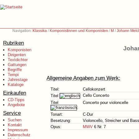
Navigation:
Klassika
/
Komponistinnen und Komponisten
/
M
/
Johann Melch
Rubriken
Johan
Komponisten
Dirigenten
Textdichter
Gattungen
Begriffe
Tempi
Allgemeine Angaben zum Werk:
Jahrestage
Kataloge
Titel:
Cellokonzert
Einkaufen
Cello Concerto
Titel
:
CD-Tipps
Titel
Concerto pour violoncelle
Angebote
:
Service
Tonart:
C-Dur
Suchen
Besetzung:
Violoncello, Streicher und Bas
Kontakt
Opus:
MWV
6 Nr. 7
Impressum
Datenschutz