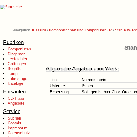
Navigation:
Klassika
/
Komponistinnen und Komponisten
/
M
/
Stanisław Mo
Rubriken
Stan
Komponisten
Dirigenten
Textdichter
Gattungen
Allgemeine Angaben zum Werk:
Begriffe
Tempi
Jahrestage
Titel:
Ne memineris
Kataloge
Untertitel:
Psalm
Einkaufen
Besetzung:
Soli, gemischter Chor, Orgel un
CD-Tipps
Angebote
Service
Suchen
Kontakt
Impressum
Datenschutz