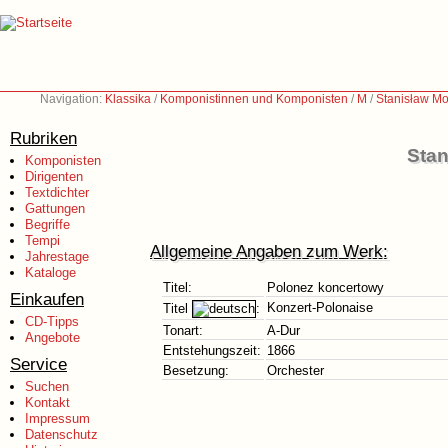
Navigation:
Klassika
/
Komponistinnen und Komponisten
/
M
/
Stanisław Mo
Rubriken
Stan
Komponisten
Dirigenten
Textdichter
Gattungen
Begriffe
Tempi
Allgemeine Angaben zum Werk:
Jahrestage
Kataloge
Titel:
Polonez koncertowy
Einkaufen
Konzert-Polonaise
Titel
:
CD-Tipps
Tonart:
A-Dur
Angebote
Entstehungszeit:
1866
Service
Besetzung:
Orchester
Suchen
Kontakt
Impressum
Datenschutz