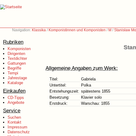
Navigation:
Klassika
/
Komponistinnen und Komponisten
/
M
/
Stanisław Mo
Rubriken
Stan
Komponisten
Dirigenten
Textdichter
Gattungen
Allgemeine Angaben zum Werk:
Begriffe
Tempi
Jahrestage
Titel:
Gabriela
Kataloge
Untertitel:
Polka
Einkaufen
Entstehungszeit:
spätestens 1855
Besetzung:
Klavier solo
CD-Tipps
Angebote
Erstdruck:
Warschau: 1855
Service
Suchen
Kontakt
Impressum
Datenschutz