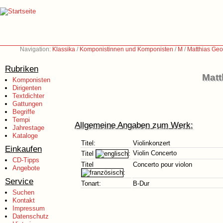
Navigation:
Klassika
/
Komponistinnen und Komponisten
/
M
/
Matthias Ge
Rubriken
Matt
Komponisten
Dirigenten
Textdichter
Gattungen
Begriffe
Tempi
Allgemeine Angaben zum Werk:
Jahrestage
Kataloge
Titel:
Violinkonzert
Einkaufen
Violin Concerto
Titel
:
CD-Tipps
Titel
Concerto pour violon
Angebote
:
Service
Tonart:
B-Dur
Suchen
Kontakt
Impressum
Datenschutz