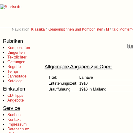
Navigation:
Klassika
/
Komponistinnen und Komponisten
/
M
/
Italo Montem
Rubriken
It
Komponisten
Dirigenten
Textdichter
Gattungen
Allgemeine Angaben zur Oper:
Begriffe
Tempi
Jahrestage
Titel:
La nave
Kataloge
Entstehungszeit:
1918
Einkaufen
Uraufführung:
1918 in Mailand
CD-Tipps
Angebote
Service
Suchen
Kontakt
Impressum
Datenschutz