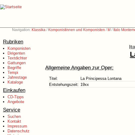
Navigation:
Klassika
/
Komponistinnen und Komponisten
/
M
/
Italo Montem
Rubriken
It
Komponisten
L
Dirigenten
Textdichter
Gattungen
Allgemeine Angaben zur Oper:
Begriffe
Tempi
Jahrestage
Titel:
La Principessa Lontana
Kataloge
Entstehungszeit:
19xx
Einkaufen
CD-Tipps
Angebote
Service
Suchen
Kontakt
Impressum
Datenschutz