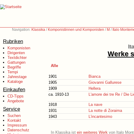
Navigation:
Klassika
/
Komponistinnen und Komponisten
/
M
/
Italo Montem
Rubriken
It
Komponisten
Werke s
Dirigenten
Textdichter
Gattungen
Alle
Begriffe
Tempi
1901
Bianca
Jahrestage
Kataloge
1905
Giovanni Gallurese
1909
Hellera
Einkaufen
ca. 1910-13
L'amore dei tre Re / Die L
CD-Tipps
Angebote
1918
La nave
Service
1931
La notte di Zoraima
Suchen
1943
L'incantesimo
Kontakt
Impressum
Datenschutz
In Klassika ist
ein weiteres Werk
von Italo Monte