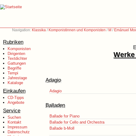
Navigation:
Klassika
/
Komponistinnen und Komponisten
/
M
/
Emánuel Moó
Rubriken
Komponisten
Werke 
Dirigenten
Textdichter
Gattungen
Begriffe
Tempi
Jahrestage
Adagio
Kataloge
Einkaufen
Adagio
CD-Tipps
Angebote
Balladen
Service
Ballade for Piano
Suchen
Kontakt
Ballade for Cello and Orchestra
Impressum
Ballade b-Moll
Datenschutz