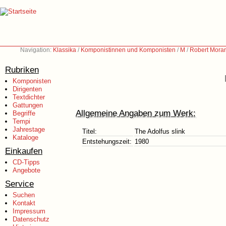
Navigation:
Klassika
/
Komponistinnen und Komponisten
/
M
/
Robert Moran
Rubriken
Komponisten
Dirigenten
Textdichter
Gattungen
Allgemeine Angaben zum Werk:
Begriffe
Tempi
Jahrestage
Titel:
The Adolfus slink
Kataloge
Entstehungszeit:
1980
Einkaufen
CD-Tipps
Angebote
Service
Suchen
Kontakt
Impressum
Datenschutz