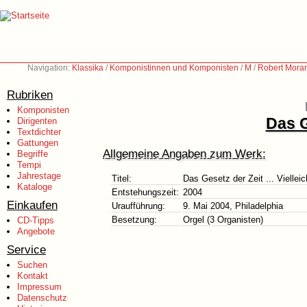
Navigation:
Klassika
/
Komponistinnen und Komponisten
/
M
/
Robert Moran
Rubriken
Komponisten
Das G
Dirigenten
Textdichter
Gattungen
Allgemeine Angaben zum Werk:
Begriffe
Tempi
Jahrestage
Titel:
Das Gesetz der Zeit ... Vielleic
Kataloge
Entstehungszeit:
2004
Einkaufen
Uraufführung:
9. Mai 2004, Philadelphia
Besetzung:
Orgel (3 Organisten)
CD-Tipps
Angebote
Service
Suchen
Kontakt
Impressum
Datenschutz