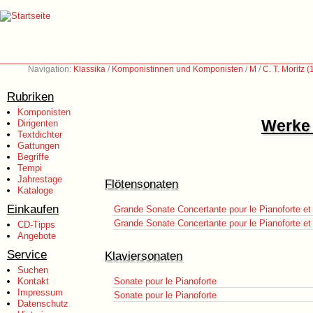
Navigation:
Klassika
/
Komponistinnen und Komponisten
/
M
/
C. T. Moritz 
Rubriken
Komponisten
Werke 
Dirigenten
Textdichter
Gattungen
Begriffe
Tempi
Jahrestage
Flötensonaten
Kataloge
Einkaufen
Grande Sonate Concertante pour le Pianoforte et 
Grande Sonate Concertante pour le Pianoforte et 
CD-Tipps
Angebote
Service
Klaviersonaten
Suchen
Kontakt
Sonate pour le Pianoforte
Impressum
Sonate pour le Pianoforte
Datenschutz