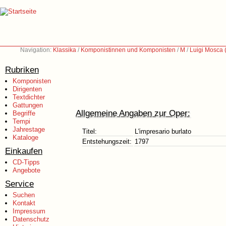
Navigation:
Klassika
/
Komponistinnen und Komponisten
/
M
/
Luigi Mosca 
Rubriken
Komponisten
Dirigenten
Textdichter
Gattungen
Allgemeine Angaben zur Oper:
Begriffe
Tempi
Jahrestage
Titel:
L'impresario burlato
Kataloge
Entstehungszeit:
1797
Einkaufen
CD-Tipps
Angebote
Service
Suchen
Kontakt
Impressum
Datenschutz