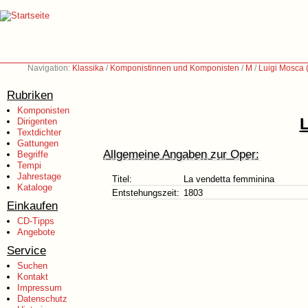
Navigation:
Klassika
/
Komponistinnen und Komponisten
/
M
/
Luigi Mosca 
Rubriken
Komponisten
L
Dirigenten
Textdichter
Gattungen
Allgemeine Angaben zur Oper:
Begriffe
Tempi
Jahrestage
Titel:
La vendetta femminina
Kataloge
Entstehungszeit:
1803
Einkaufen
CD-Tipps
Angebote
Service
Suchen
Kontakt
Impressum
Datenschutz