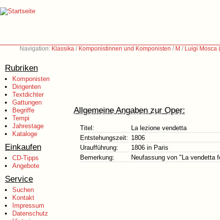
Navigation:
Klassika
/
Komponistinnen und Komponisten
/
M
/
Luigi Mosca 
Rubriken
Komponisten
Dirigenten
Textdichter
Gattungen
Allgemeine Angaben zur Oper:
Begriffe
Tempi
Jahrestage
Titel:
La lezione vendetta
Kataloge
Entstehungszeit:
1806
Einkaufen
Uraufführung:
1806 in Paris
Bemerkung:
Neufassung von "La vendetta f
CD-Tipps
Angebote
Service
Suchen
Kontakt
Impressum
Datenschutz