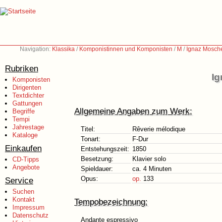
Navigation:
Klassika
/
Komponistinnen und Komponisten
/
M
/
Ignaz Mosch
Rubriken
Ig
Komponisten
Dirigenten
Textdichter
Gattungen
Allgemeine Angaben zum Werk:
Begriffe
Tempi
Jahrestage
Titel:
Rêverie mélodique
Kataloge
Tonart:
F-Dur
Einkaufen
Entstehungszeit:
1850
Besetzung:
Klavier solo
CD-Tipps
Angebote
Spieldauer:
ca. 4 Minuten
Opus:
op.
133
Service
Suchen
Kontakt
Tempobezeichnung:
Impressum
Datenschutz
Andante espressivo