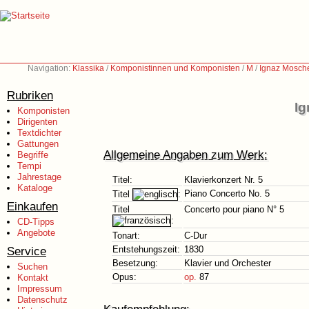
Navigation:
Klassika
/
Komponistinnen und Komponisten
/
M
/
Ignaz Mosch
Rubriken
Ig
Komponisten
Dirigenten
Textdichter
Gattungen
Allgemeine Angaben zum Werk:
Begriffe
Tempi
Jahrestage
Titel:
Klavierkonzert Nr. 5
Kataloge
Piano Concerto No. 5
Titel
:
Einkaufen
Titel
Concerto pour piano N° 5
:
CD-Tipps
Angebote
Tonart:
C-Dur
Service
Entstehungszeit:
1830
Besetzung:
Klavier und Orchester
Suchen
Opus:
op.
87
Kontakt
Impressum
Datenschutz