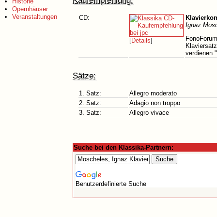
Kaufempfehlung:
Historie
Opernhäuser
Veranstaltungen
CD:
Klavierkon
Ignaz Mosc
FonoForum 
[
Details
]
Klaviersat
verdienen."
Sätze:
1. Satz:
Allegro moderato
2. Satz:
Adagio non troppo
3. Satz:
Allegro vivace
Suche bei den Klassika-Partnern:
Benutzerdefinierte Suche