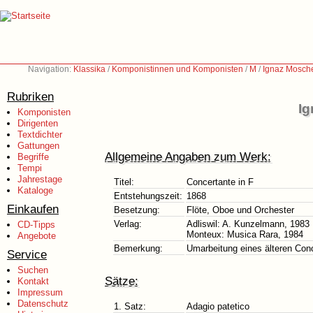
Navigation:
Klassika
/
Komponistinnen und Komponisten
/
M
/
Ignaz Mosch
Rubriken
Ig
Komponisten
Dirigenten
Textdichter
Gattungen
Allgemeine Angaben zum Werk:
Begriffe
Tempi
Jahrestage
Titel:
Concertante in F
Kataloge
Entstehungszeit:
1868
Einkaufen
Besetzung:
Flöte, Oboe und Orchester
Verlag:
Adliswil: A. Kunzelmann, 1983
CD-Tipps
Monteux: Musica Rara, 1984
Angebote
Bemerkung:
Umarbeitung eines älteren Con
Service
Suchen
Sätze:
Kontakt
Impressum
Datenschutz
1. Satz:
Adagio patetico