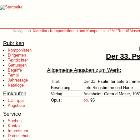
Navigation:
Klassika
/
Komponistinnen und Komponisten
/
M
/
Rudolf Moser
Rubriken
Komponisten
Der 33. P
Dirigenten
Textdichter
Gattungen
Allgemeine Angaben zum Werk:
Begriffe
Tempi
Jahrestage
Titel:
Der 33. Psalm für tiefe Stimme
Kataloge
Besetzung:
tiefe Singstimme und Harfe
Einkaufen
Verlag:
Arlesheim: Gertrud Moser, 198
Opus:
op.
95
CD-Tipps
Angebote
Service
Suchen
Kontakt
Impressum
Datenschutz