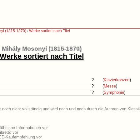
yi (1815-1870)
/
Werke sortiert nach Titel
Mihály Mosonyi (1815-1870)
Werke sortiert nach Titel
?
(
Klavierkonzert
)
?
(
Messe
)
?
(
Symphonie
)
t noch nicht vollständig und wird nach und nach durch die Autoren von Klassi
ührliche Informationen vor
bretto vor
 CD-Kaufempfehlung vor