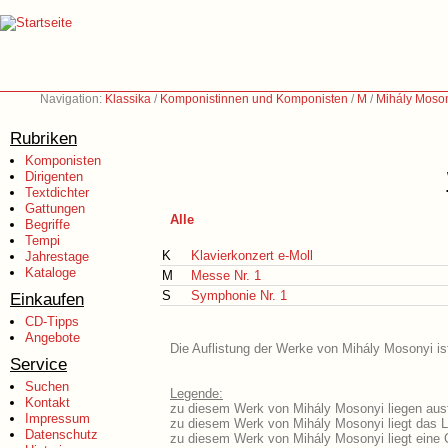
Navigation:
Klassika
/
Komponistinnen und Komponisten
/
M
/
Mihály Moson
Rubriken
Komponisten
Dirigenten
Textdichter
Gattungen
Alle
Begriffe
Tempi
K
Klavierkonzert e-Moll
Jahrestage
Kataloge
M
Messe Nr. 1
S
Symphonie Nr. 1
Einkaufen
CD-Tipps
Angebote
Die Auflistung der Werke von Mihály Mosonyi is
Service
Suchen
Legende:
Kontakt
zu diesem Werk von Mihály Mosonyi liegen ausf
Impressum
zu diesem Werk von Mihály Mosonyi liegt das Li
Datenschutz
zu diesem Werk von Mihály Mosonyi liegt eine