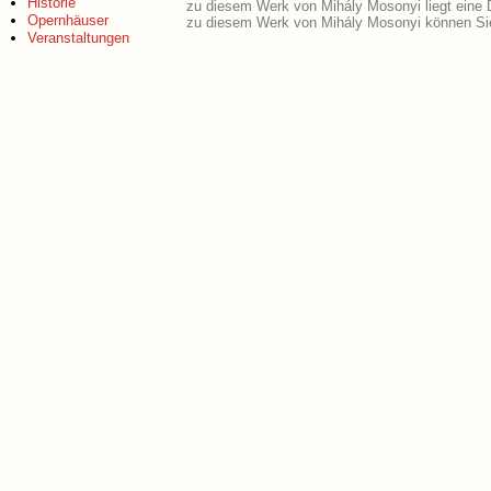
Historie
zu diesem Werk von Mihály Mosonyi liegt eine
Opernhäuser
zu diesem Werk von Mihály Mosonyi können Sie
Veranstaltungen