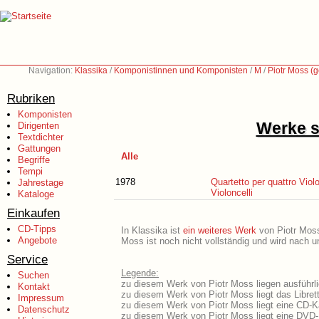
Navigation:
Klassika
/
Komponistinnen und Komponisten
/
M
/
Piotr Moss (
Rubriken
Komponisten
Werke s
Dirigenten
Textdichter
Gattungen
Alle
Begriffe
Tempi
1978
Quartetto per quattro Violon
Jahrestage
Violoncelli
Kataloge
Einkaufen
CD-Tipps
In Klassika ist
ein weiteres Werk
von Piotr Moss 
Angebote
Moss ist noch nicht vollständig und wird nach u
Service
Legende:
Suchen
zu diesem Werk von Piotr Moss liegen ausführli
Kontakt
zu diesem Werk von Piotr Moss liegt das Libret
Impressum
zu diesem Werk von Piotr Moss liegt eine CD-
Datenschutz
zu diesem Werk von Piotr Moss liegt eine DVD