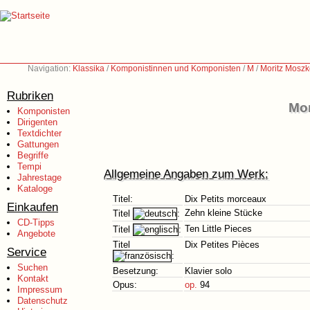
Navigation:
Klassika
/
Komponistinnen und Komponisten
/
M
/
Moritz Moszk
Rubriken
Mor
Komponisten
Dirigenten
Textdichter
Gattungen
Begriffe
Tempi
Allgemeine Angaben zum Werk:
Jahrestage
Kataloge
Titel:
Dix Petits morceaux
Einkaufen
Zehn kleine Stücke
Titel
:
CD-Tipps
Ten Little Pieces
Titel
:
Angebote
Titel
Dix Petites Pièces
Service
:
Suchen
Besetzung:
Klavier solo
Kontakt
Opus:
op.
94
Impressum
Datenschutz