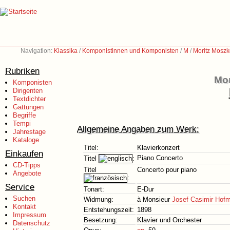
Navigation:
Klassika
/
Komponistinnen und Komponisten
/
M
/
Moritz Moszk
Rubriken
Mor
Komponisten
Dirigenten
Textdichter
Gattungen
Begriffe
Tempi
Allgemeine Angaben zum Werk:
Jahrestage
Kataloge
Titel:
Klavierkonzert
Einkaufen
Piano Concerto
Titel
:
CD-Tipps
Titel
Concerto pour piano
Angebote
:
Service
Tonart:
E-Dur
Suchen
Widmung:
à Monsieur
Josef Casimir Hof
Kontakt
Entstehungszeit:
1898
Impressum
Besetzung:
Klavier und Orchester
Datenschutz