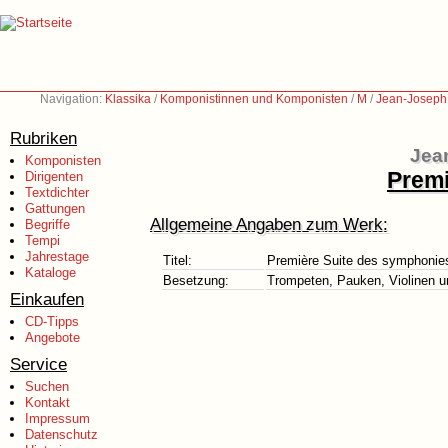
Navigation:
Klassika
/
Komponistinnen und Komponisten
/
M
/
Jean-Joseph
Rubriken
Jea
Komponisten
Premi
Dirigenten
Textdichter
Gattungen
Allgemeine Angaben zum Werk:
Begriffe
Tempi
Jahrestage
Titel:
Première Suite des symphonie
Kataloge
Besetzung:
Trompeten, Pauken, Violinen 
Einkaufen
CD-Tipps
Angebote
Service
Suchen
Kontakt
Impressum
Datenschutz