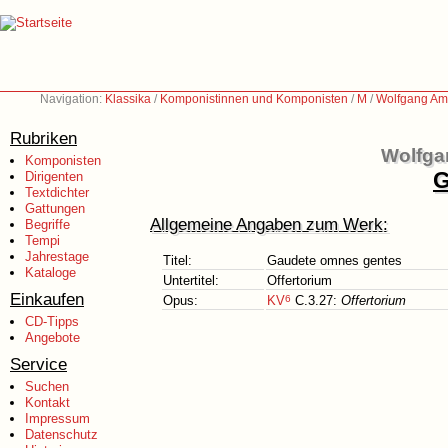
Navigation:
Klassika
/
Komponistinnen und Komponisten
/
M
/
Wolfgang Am
Rubriken
Wolfga
Komponisten
G
Dirigenten
Textdichter
Gattungen
Allgemeine Angaben zum Werk:
Begriffe
Tempi
Jahrestage
Titel:
Gaudete omnes gentes
Kataloge
Untertitel:
Offertorium
Einkaufen
Opus:
KV
6
C.3.27:
Offertorium
CD-Tipps
Angebote
Service
Suchen
Kontakt
Impressum
Datenschutz