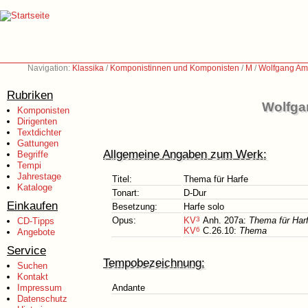
Navigation:
Klassika
/
Komponistinnen und Komponisten
/
M
/
Wolfgang Am
Rubriken
Wolfga
Komponisten
Dirigenten
Textdichter
Gattungen
Allgemeine Angaben zum Werk:
Begriffe
Tempi
Jahrestage
Titel:
Thema für Harfe
Kataloge
Tonart:
D-Dur
Einkaufen
Besetzung:
Harfe solo
Opus:
KV
3
Anh. 207a:
Thema für Har
CD-Tipps
KV
6
C.26.10:
Thema
Angebote
Service
Tempobezeichnung:
Suchen
Kontakt
Impressum
Andante
Datenschutz