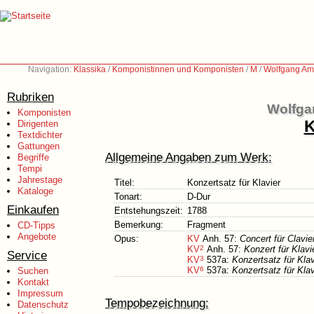
Navigation:
Klassika
/
Komponistinnen und Komponisten
/
M
/
Wolfgang Am
Rubriken
Wolfga
Komponisten
K
Dirigenten
Textdichter
Gattungen
Allgemeine Angaben zum Werk:
Begriffe
Tempi
Jahrestage
Titel:
Konzertsatz für Klavier
Kataloge
Tonart:
D-Dur
Einkaufen
Entstehungszeit:
1788
Bemerkung:
Fragment
CD-Tipps
Angebote
Opus:
KV
Anh. 57:
Concert für Clavie
KV
2
Anh. 57:
Konzert für Klavi
Service
KV
3
537a:
Konzertsatz für Klav
KV
6
537a:
Konzertsatz für Kla
Suchen
Kontakt
Impressum
Tempobezeichnung:
Datenschutz