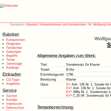
Navigation:
Klassika
/
Komponistinnen und Komponisten
/
M
/
Wolfgang Am
Rubriken
Wolfga
Komponisten
S
Dirigenten
Textdichter
Gattungen
Allgemeine Angaben zum Werk:
Begriffe
Tempi
Jahrestage
Titel:
Sonatensatz für Klavier
Kataloge
Tonart:
B-Dur
Einkaufen
Entstehungszeit:
1786
Besetzung:
Klavier
CD-Tipps
Angebote
Opus:
KV
Anh. 136 Nr. 1:
Sonate für 
KV
2
Anh. 136 Nr. 1:
Sonate für
Service
KV
3
498a Nr. 1:
Sonatensatz (u
KV
6
C.25.04:
Sonatensatz für 
Suchen
Kontakt
Impressum
Tempobezeichnung:
Datenschutz