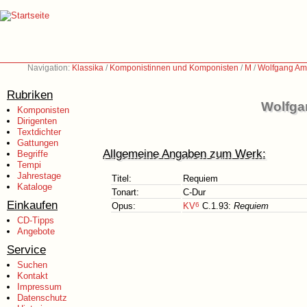
Navigation:
Klassika
/
Komponistinnen und Komponisten
/
M
/
Wolfgang Am
Rubriken
Wolfga
Komponisten
Dirigenten
Textdichter
Gattungen
Allgemeine Angaben zum Werk:
Begriffe
Tempi
Jahrestage
Titel:
Requiem
Kataloge
Tonart:
C-Dur
Einkaufen
Opus:
KV
6
C.1.93:
Requiem
CD-Tipps
Angebote
Service
Suchen
Kontakt
Impressum
Datenschutz