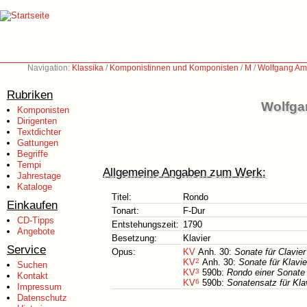
Navigation:
Klassika
/
Komponistinnen und Komponisten
/
M
/
Wolfgang Am
Rubriken
Wolfga
Komponisten
Dirigenten
Textdichter
Gattungen
Begriffe
Tempi
Allgemeine Angaben zum Werk:
Jahrestage
Kataloge
Titel:
Rondo
Einkaufen
Tonart:
F-Dur
CD-Tipps
Entstehungszeit:
1790
Angebote
Besetzung:
Klavier
Service
Opus:
KV
Anh. 30:
Sonate für Clavier
KV
2
Anh. 30:
Sonate für Klavie
Suchen
KV
3
590b:
Rondo einer Sonate 
Kontakt
KV
6
590b:
Sonatensatz für Kla
Impressum
Datenschutz